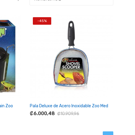
-45%
+ Agregar Al Carrito
ain Zoo
Pala Deluxe de Acero Inoxidable Zoo Med
₡6.000,48
₡10.909,96