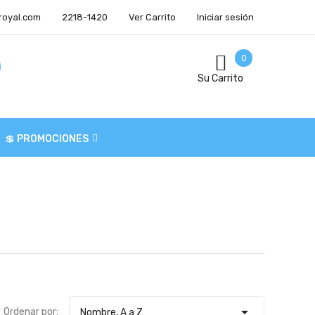
royal.com
2218-1420
Ver Carrito
Iniciar sesión
0
Su Carrito
💲 PROMOCIONES

Ordenar por:
Nombre, A a Z