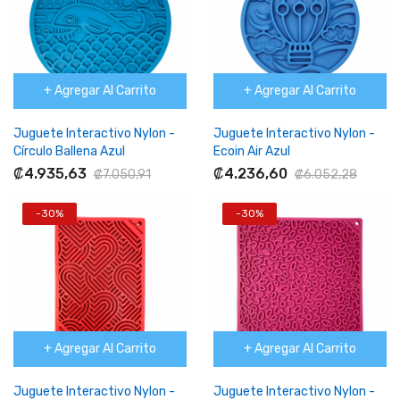
+ Agregar Al Carrito
+ Agregar Al Carrito
Juguete Interactivo Nylon -
Juguete Interactivo Nylon -
Círculo Ballena Azul
Ecoin Air Azul
₡4.935,63
₡4.236,60
₡7.050,91
₡6.052,28
-30%
-30%
+ Agregar Al Carrito
+ Agregar Al Carrito
Juguete Interactivo Nylon -
Juguete Interactivo Nylon -