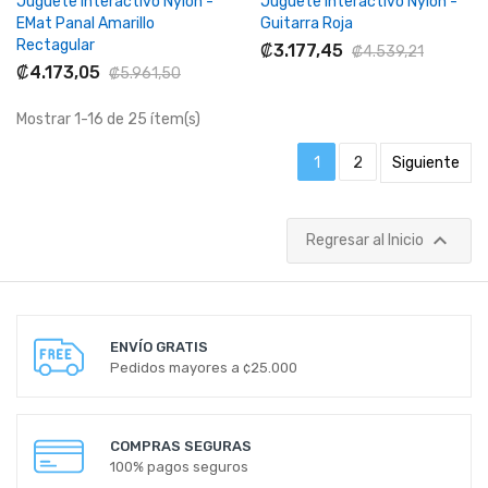
Juguete Interactivo Nylon -
Juguete Interactivo Nylon -
EMat Panal Amarillo
Guitarra Roja
Rectagular
₡3.177,45
₡4.539,21
₡4.173,05
₡5.961,50
Mostrar 1-16 de 25 ítem(s)
1
2
Siguiente

Regresar al Inicio
ENVÍO GRATIS
Pedidos mayores a ¢25.000
COMPRAS SEGURAS
100% pagos seguros