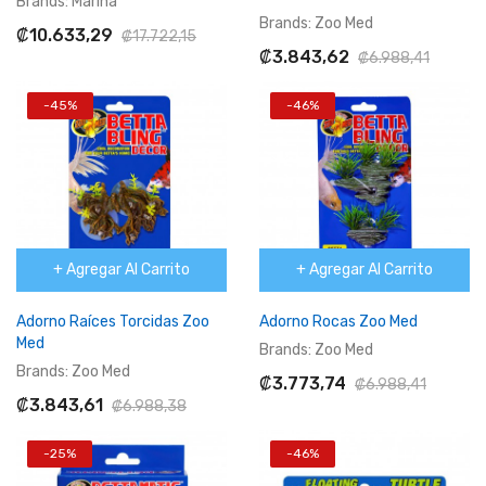
Brands:
Marina
Brands:
Zoo Med
₡10.633,29
₡17.722,15
₡3.843,62
₡6.988,41
-45%
-46%
+ Agregar Al Carrito
+ Agregar Al Carrito
Adorno Raíces Torcidas Zoo
Adorno Rocas Zoo Med
Med
Brands:
Zoo Med
Brands:
Zoo Med
₡3.773,74
₡6.988,41
₡3.843,61
₡6.988,38
-25%
-46%