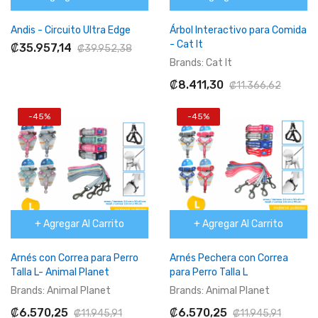
Andis - Circuito Ultra Edge
Árbol Interactivo para Comida
- Cat It
₡35.957,14
₡39.952,38
Brands:
Cat It
₡8.411,30
₡11.366,62
-45%
-45%
+ Agregar Al Carrito
+ Agregar Al Carrito
Arnés con Correa para Perro
Arnés Pechera con Correa
Talla L- Animal Planet
para Perro Talla L
Brands:
Animal Planet
Brands:
Animal Planet
₡6.570,25
₡6.570,25
₡11.945,91
₡11.945,91