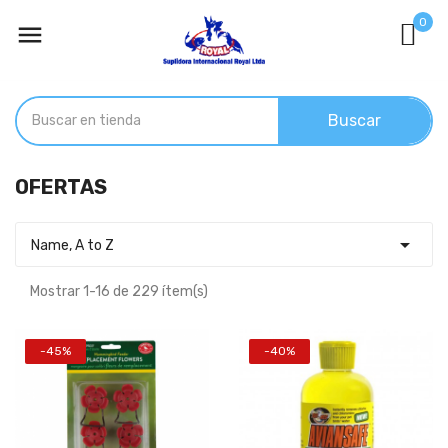
0

Buscar
OFERTAS

Name, A to Z
Mostrar 1-16 de 229 ítem(s)
-45%
-40%