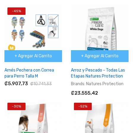
-45%
+ Agregar Al Carrito
+ Agregar Al Carrito
Arnés Pechera con Correa
Arroz y Pescado - Todas Las
para Perro Talla M
Etapas Natures Protection
₡5.907,73
₡10.741,33
Brands:
Natures Protection
₡23.555,42
-30%
-52%