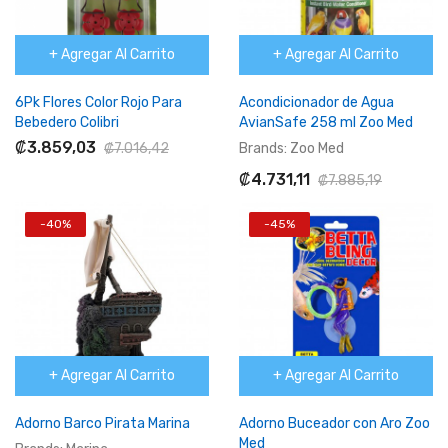
+ Agregar Al Carrito
+ Agregar Al Carrito
6Pk Flores Color Rojo Para
Acondicionador de Agua
Bebedero Colibri
AvianSafe 258 ml Zoo Med
₡3.859,03
₡7.016,42
Brands:
Zoo Med
₡4.731,11
₡7.885,19
-40%
-45%
+ Agregar Al Carrito
+ Agregar Al Carrito
Adorno Barco Pirata Marina
Adorno Buceador con Aro Zoo
Med