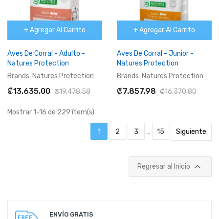
+ Agregar Al Carrito
+ Agregar Al Carrito
Aves De Corral - Adulto -
Aves De Corral - Junior -
Natures Protection
Natures Protection
Brands:
Natures Protection
Brands:
Natures Protection
₡13.635,00
₡7.857,98
₡19.478,58
₡16.370,80
Mostrar 1-16 de 229 ítem(s)
1
2
3
…
15
Siguiente

Regresar al Inicio
ENVÍO GRATIS