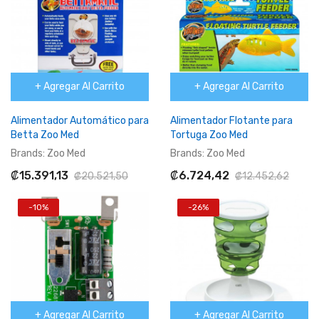
+ Agregar Al Carrito
+ Agregar Al Carrito
Alimentador Automático para
Alimentador Flotante para
Betta Zoo Med
Tortuga Zoo Med
Brands:
Zoo Med
Brands:
Zoo Med
₡15.391,13
₡6.724,42
₡20.521,50
₡12.452,62
-10%
-26%
+ Agregar Al Carrito
+ Agregar Al Carrito