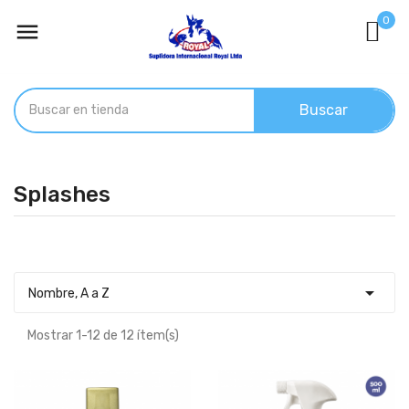
0

Buscar
Splashes

Nombre, A a Z
Mostrar 1-12 de 12 ítem(s)