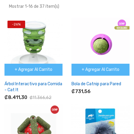
Mostrar 1-16 de 37 ítem(s)
-26%
+ Agregar Al Carrito
+ Agregar Al Carrito
Árbol Interactivo para Comida
Bola de Catnip para Pared
- Cat It
₡731,56
₡8.411,30
₡11.366,62