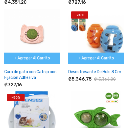
₡4.351,20
₡727,16
-60%
+ Agregar Al Carrito
+ Agregar Al Carrito
Cara de gato con Catnip con
Desestresante De Hule 8 Cm
Fijación Adhesiva
₡5.346,75
₡13.366,88
₡727,16
-50%