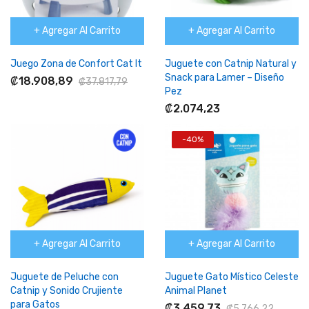
+ Agregar Al Carrito
+ Agregar Al Carrito
Juego Zona de Confort Cat It
Juguete con Catnip Natural y
Snack para Lamer – Diseño
₡18.908,89
₡37.817,79
Pez
₡2.074,23
-40%
+ Agregar Al Carrito
+ Agregar Al Carrito
Juguete de Peluche con
Juguete Gato Místico Celeste
Catnip y Sonido Crujiente
Animal Planet
para Gatos
₡3.459,73
₡5.766,22