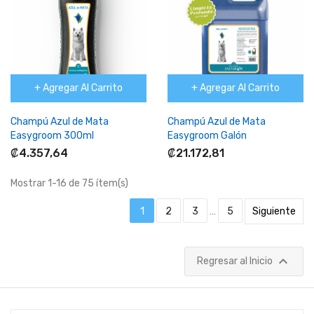
+ Agregar Al Carrito
+ Agregar Al Carrito
Champú Azul de Mata
Champú Azul de Mata
Easygroom 300ml
Easygroom Galón
₡4.357,64
₡21.172,81
Mostrar 1-16 de 75 ítem(s)
1
2
3
…
5
Siguiente

Regresar al Inicio