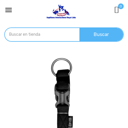
0

Buscar