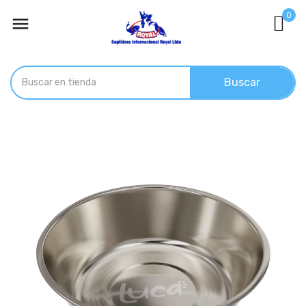
0

Buscar