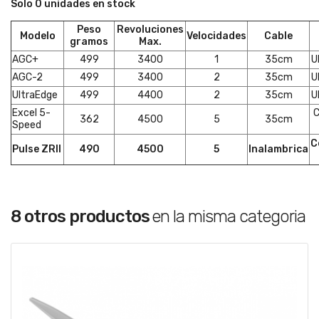
Solo 0 unidades en stock
Peso
Revoluciones
Modelo
Velocidades
Cable
gramos
Max.
AGC+
499
3400
1
35cm
U
AGC-2
499
3400
2
35cm
U
UltraEdge
499
4400
2
35cm
U
Excel 5-
C
362
4500
5
35cm
Speed
C
Pulse ZRII
490
4500
5
Inalambrica
8 otros productos
en la misma categoria