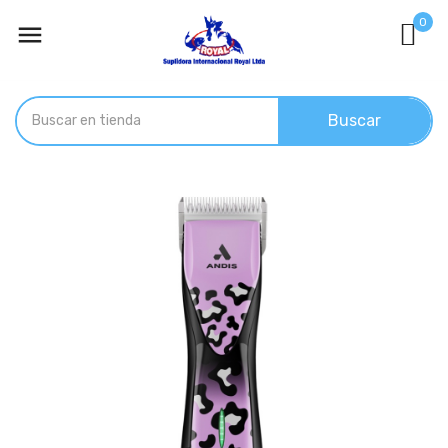
0

Buscar