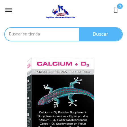
0

Buscar