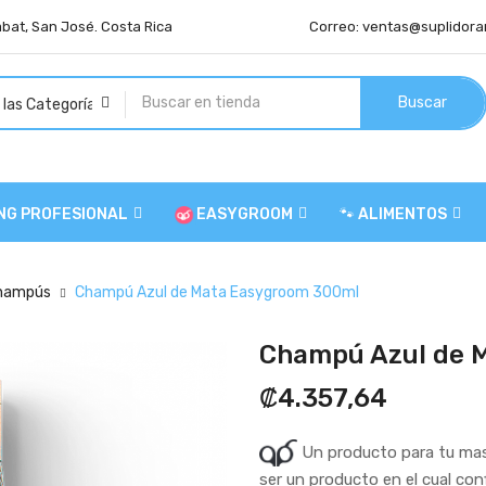
abat, San José. Costa Rica
Correo:
ventas@suplidora
Buscar
NG PROFESIONAL
EASYGROOM
🐾 ALIMENTOS
hampús
Champú Azul de Mata Easygroom 300ml
Champú Azul de 
₡4.357,64
Un producto para tu mas
ser un producto en el cual con