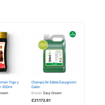
 Al Carrito
+ Agregar Al Carrito
+ Agreg
rmen Trigo y
Champú De Sábila Easygroom
Champú Anti-
om 300ml
Galón
Galón
Groom
Brands:
Easy Groom
Brands:
Mr. A
₡21.172,81
₡12.899,4