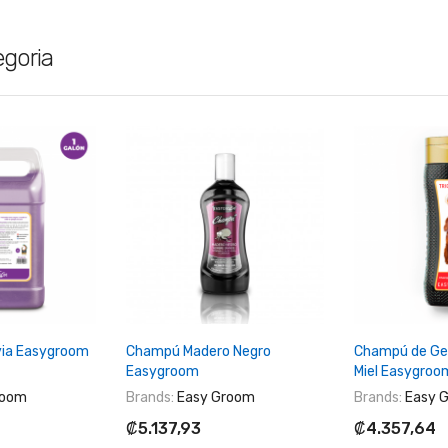
egoria
Al Carrito
+ Agregar Al Carrito
+ Agregar
via Easygroom
Champú Madero Negro
Champú de Ge
Easygroom
Miel Easygro
room
Brands:
Easy Groom
Brands:
Easy 
₡5.137,93
₡4.357,64