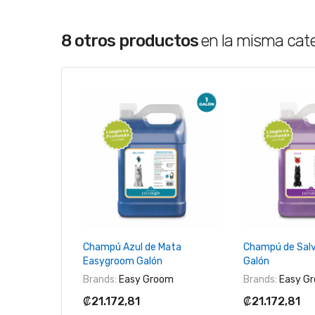
8 otros productos
en la misma cat
+ Agregar Al Carrito
+ Agregar 
Champú Azul de Mata
Champú de Sal
Easygroom Galón
Galón
Brands:
Easy Groom
Brands:
Easy G
₡21.172,81
₡21.172,81