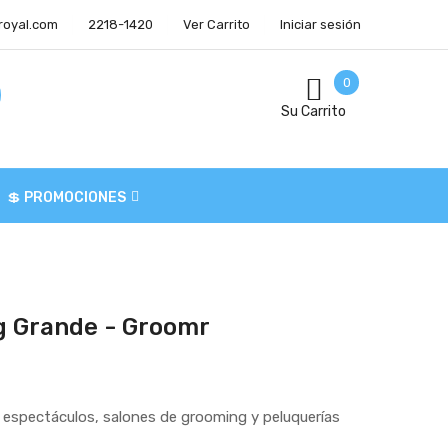
royal.com
2218-1420
Ver Carrito
Iniciar sesión
0
Su Carrito
💲 PROMOCIONES
g Grande - Groomr
a espectáculos, salones de grooming y peluquerías