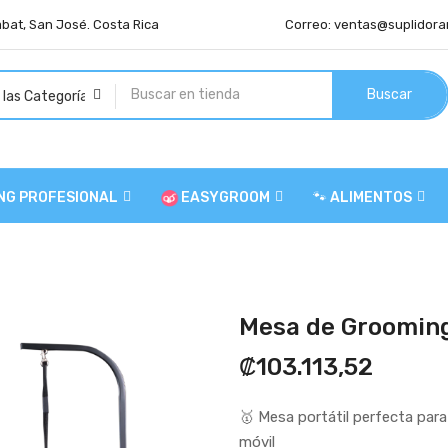
abat, San José. Costa Rica
Correo:
ventas@suplidora
Buscar
NG PROFESIONAL
EASYGROOM
🐾 ALIMENTOS
Mesa de Groomin
₡103.113,52
🥇 Mesa portátil perfecta par
móvil