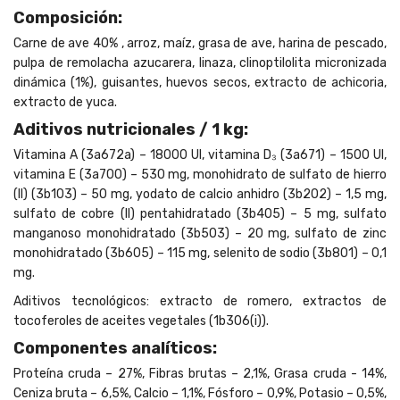
Composición:
Carne de ave 40% , arroz, maíz, grasa de ave, harina de pescado,
pulpa de remolacha azucarera, linaza, clinoptilolita micronizada
dinámica (1%), guisantes, huevos secos, extracto de achicoria,
extracto de yuca.
Aditivos nutricionales / 1 kg:
Vitamina A (3a672a) – 18000 UI, vitamina D₃ (3a671) – 1500 UI,
vitamina E (3a700) – 530 mg, monohidrato de sulfato de hierro
(II) (3b103) – 50 mg, yodato de calcio anhidro (3b202) – 1,5 mg,
sulfato de cobre (II) pentahidratado (3b405) – 5 mg, sulfato
manganoso monohidratado (3b503) – 20 mg, sulfato de zinc
monohidratado (3b605) – 115 mg, selenito de sodio (3b801) – 0,1
mg.
Aditivos tecnológicos: extracto de romero, extractos de
tocoferoles de aceites vegetales (1b306(i)).
Componentes analíticos:
Proteína cruda – 27%, Fibras brutas – 2,1%, Grasa cruda - 14%,
Ceniza bruta – 6,5%, Calcio – 1,1%, Fósforo – 0,9%, Potasio – 0,5%,