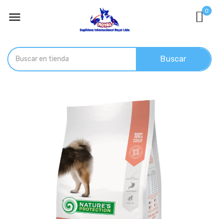
0

Buscar