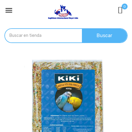
0

Buscar