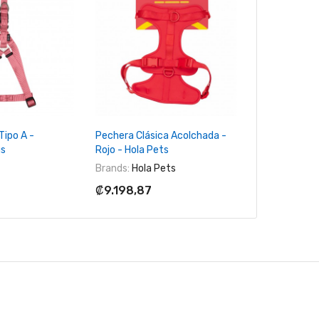
Fuera de 
 Al Carrito
+ Agregar Al Carrito
+ Agreg
Tipo A -
Pechera Clásica Acolchada -
Correa y Pech
us
Rojo - Hola Pets
Animal Plane
Brands:
Hola Pets
Brands:
Anima
₡9.198,87
₡2.991,03