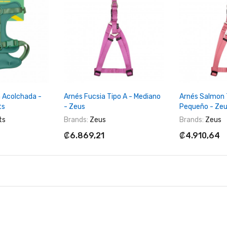
Al Carrito
+ Agregar Al Carrito
+ Agregar
a Acolchada -
Arnés Fucsia Tipo A - Mediano
Arnés Salmon 
ts
- Zeus
Pequeño - Ze
ts
Brands:
Zeus
Brands:
Zeus
₡6.869,21
₡4.910,64