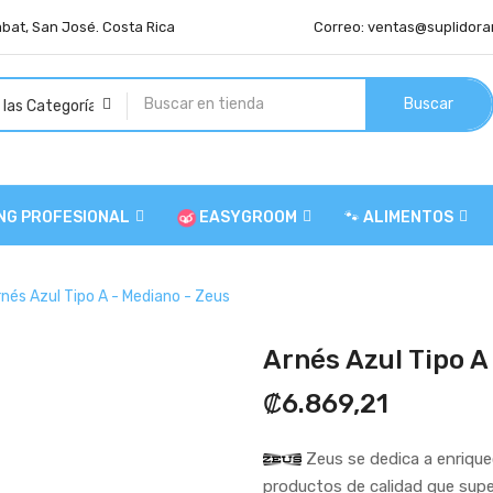
abat, San José. Costa Rica
Correo:
ventas@suplidora
Buscar
NG PROFESIONAL
EASYGROOM
🐾 ALIMENTOS
rnés Azul Tipo A - Mediano - Zeus
Arnés Azul Tipo A
₡6.869,21
Zeus se dedica a enrique
productos de calidad que super