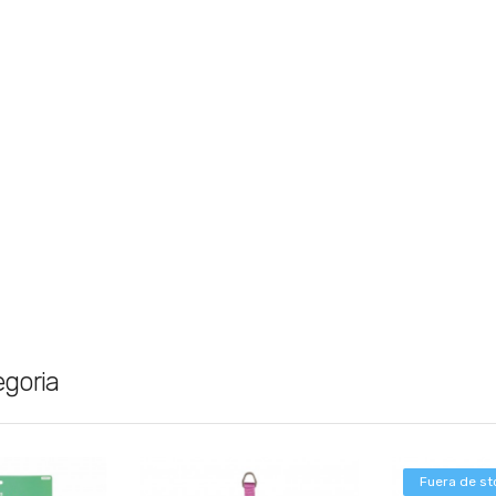
egoria
Fuera de st