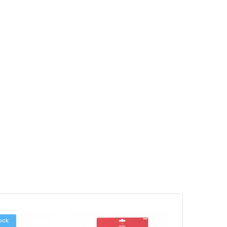
ock
-45%