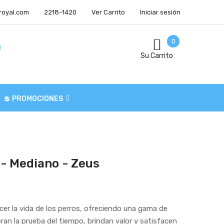
royal.com
2218-1420
Ver Carrito
Iniciar sesión
0
Su Carrito
💲 PROMOCIONES
 - Mediano - Zeus
cer la vida de los perros, ofreciendo una gama de
an la prueba del tiempo, brindan valor y satisfacen