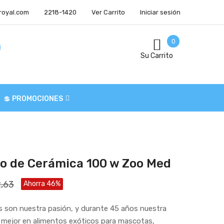
royal.com
2218-1420
Ver Carrito
Iniciar sesión
0
Su Carrito
💲 PROMOCIONES
jo de Cerámica 100 w Zoo Med
,63
Ahorra 46%
 son nuestra pasión, y durante 45 años nuestra
o mejor en alimentos exóticos para mascotas,