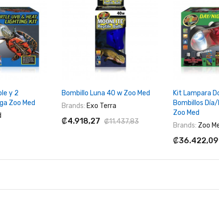
Al Carrito
+ Agregar Al Carrito
+ Agregar
le y 2
Bombillo Luna 40 w Zoo Med
Kit Lampara Do
uga Zoo Med
Bombillos Día/
Brands:
Exo Terra
Zoo Med
d
₡4.918,27
₡11.437,83
Brands:
Zoo M
₡36.422,09