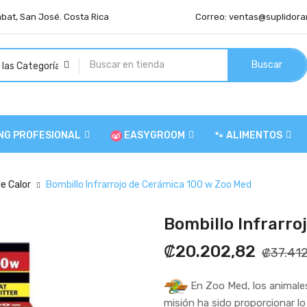
abat, San José. Costa Rica
Correo:
ventas@suplidora
Buscar
NG PROFESIONAL
EASYGROOM
🐾 ALIMENTOS
e Calor
Bombillo Infrarrojo de Cerámica 100 w Zoo Med
Bombillo Infrarro
₡20.202,82
₡37.412
En Zoo Med, los animales
misión ha sido proporcionar l