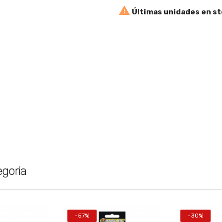

Últimas unidades en s
egoria
-57%
-30%