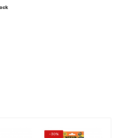
tock
-30%