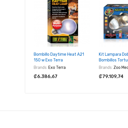
+ Agregar Al Carrito
+ Agregar 
Bombillo Daytime Heat A21
Kit Lampara Dob
150 w Exo Terra
Bombillos Tort
Brands:
Exo Terra
Brands:
Zoo Me
₡6.386,67
₡79.109,74