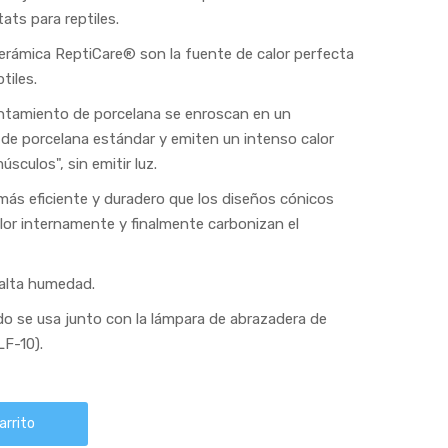
ats para reptiles.
erámica ReptiCare® son la fuente de calor perfecta
tiles.
entamiento de porcelana se enroscan en un
de porcelana estándar y emiten un intenso calor
úsculos", sin emitir luz.
más eficiente y duradero que los diseños cónicos
or internamente y finalmente carbonizan el
 alta humedad.
o se usa junto con la lámpara de abrazadera de
LF-10).
arrito