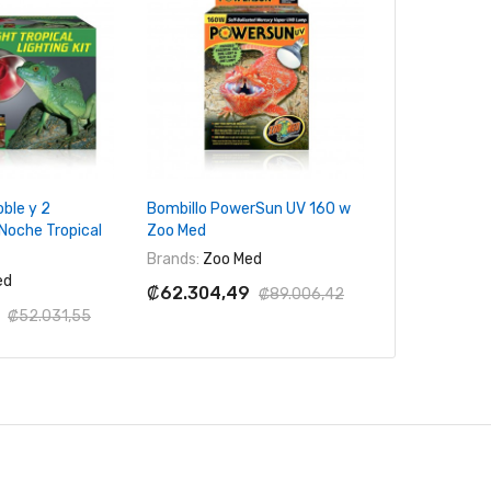
 Al Carrito
+ Agregar Al Carrito
+ Agreg
ble y 2
Bombillo PowerSun UV 160 w
Bombillo Nan
Noche Tropical
Zoo Med
w Zoo med
Brands:
Zoo Med
Brands:
Zoo 
ed
₡62.304,49
₡6.924,20
₡89.006,42
₡52.031,55