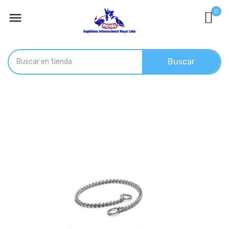
0

Buscar