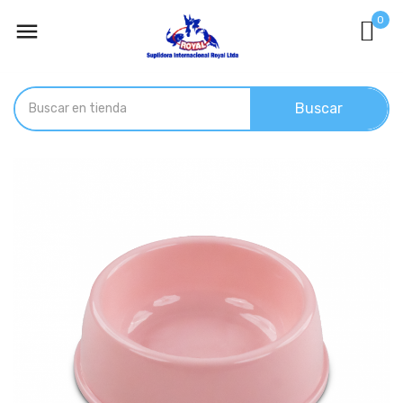
0

Buscar