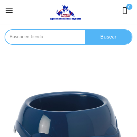
0

Buscar