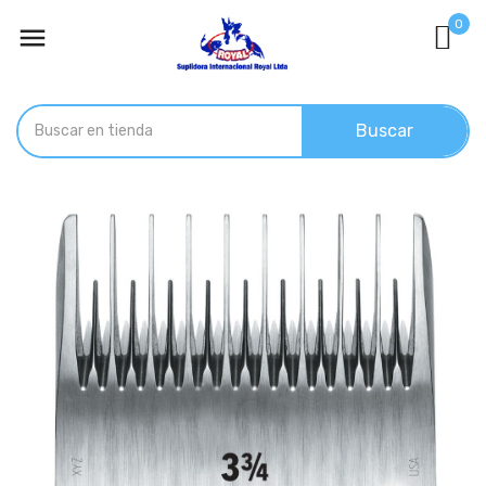
0

Buscar