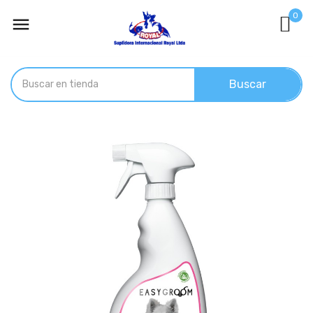
0

Buscar