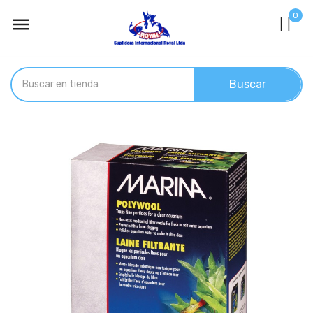
0

Buscar