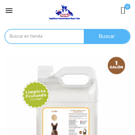
0

Buscar