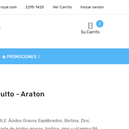
royal.com
2218-1420
Ver Carrito
Iniciar sesión
0
Su Carrito
💲 PROMOCIONES
ulto - Araton
 Ácidos Grasos Equilibrados, Biotina, Zinc,
rada de ácidos grasos, biotina, zinc y vitamina B6