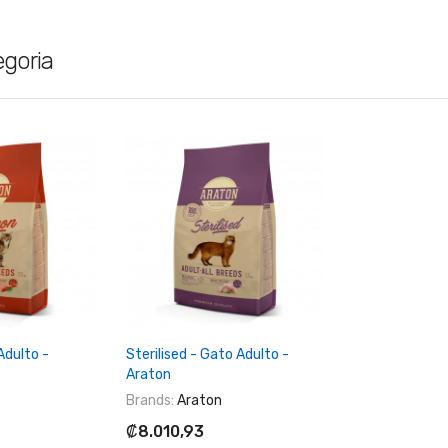
egoria
Al Carrito
+ Agregar Al Carrito
Adulto -
Sterilised - Gato Adulto -
Araton
Brands:
Araton
₡8.010,93