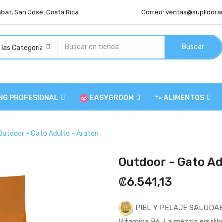
abat, San José. Costa Rica
Correo:
ventas@suplidora
Buscar
NG PROFESIONAL
EASYGROOM
🐾 ALIMENTOS
Outdoor - Gato Adulto - Araton
Outdoor - Gato Ad
₡6.541,13
PIEL Y PELAJE SALUDABLE:
Vitamina B6. La mezcla equilib