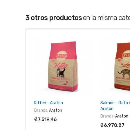
3 otros productos
en la misma cat
+ Agregar Al Carrito
+ Agregar 
Kitten - Araton
Salmon - Gato 
Araton
Brands:
Araton
Brands:
Araton
₡7.519,46
₡6.978,87