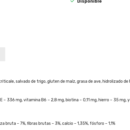

Disponible
 triticale, salvado de trigo, gluten de maíz, grasa de ave, hidrolizado 
a E – 336 mg, vitamina B6 – 2,8 mg, biotina – 0,11 mg, hierro – 35 mg,
a bruta – 7%, fibras brutas – 3%, calcio – 1,35%, fósforo – 1,1%