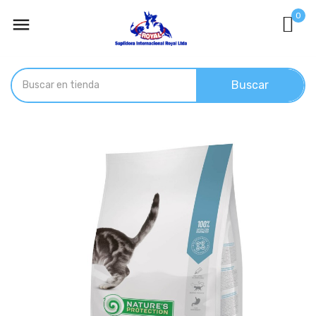
0

Buscar