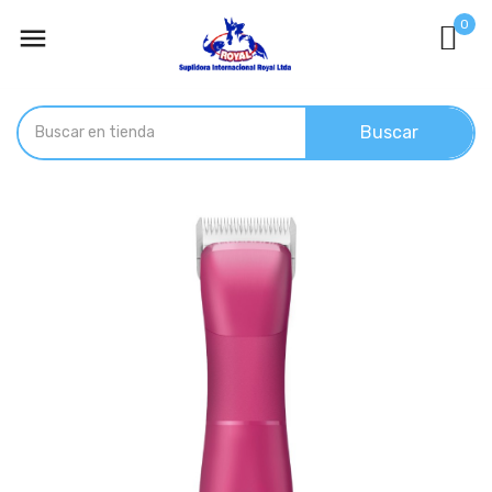
0

Buscar