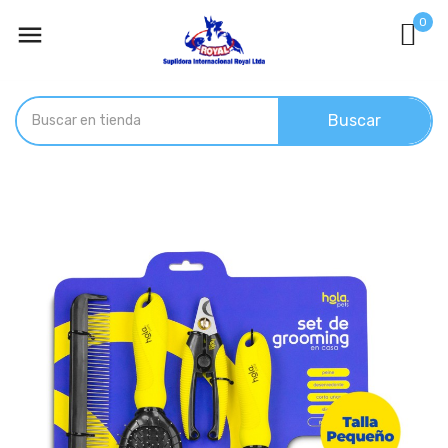
0

Buscar