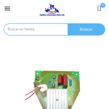
0

Buscar