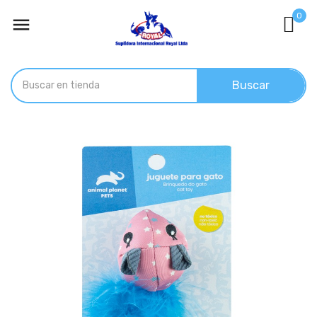
0

Buscar