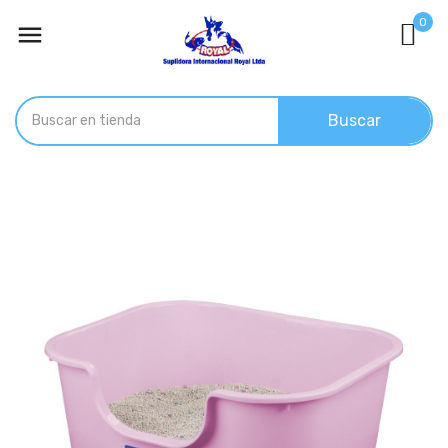
0

Buscar