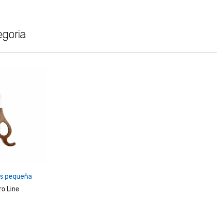
egoria
Al Carrito
as pequeña
o Line