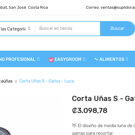
abat, San José. Costa Rica
Correo:
ventas@suplidora
Buscar
NG PROFESIONAL
EASYGROOM
🐾 ALIMENTOS
rtaúñas
Corta Uñas S - Gatos - Luca
Corta Uñas S - Ga
₡3.098,78
👋 El diseño de media luna de 
garras para recortar