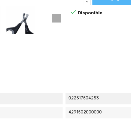

Disponible
022517504253
4291502000000