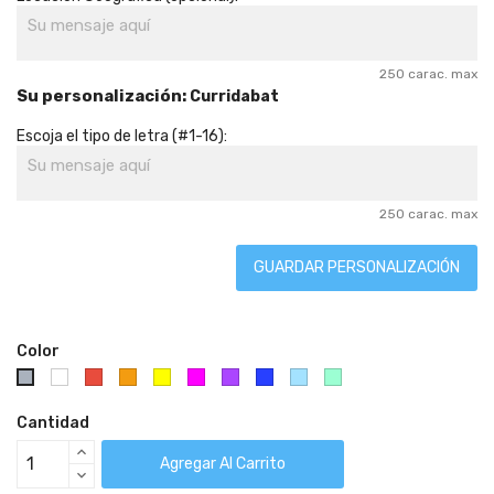
250 carac. max
Su personalización:
Curridabat
Escoja el tipo de letra (#1-16):
250 carac. max
GUARDAR PERSONALIZACIÓN
Color
Blanco
Rojo
Naranja
Amarillo
Fucsia
Morado
Azul
Celeste
Turquesa
Gris
Oscuro
Cantidad
Agregar Al Carrito