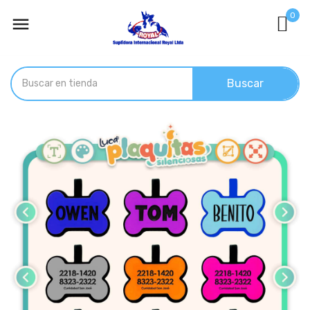
0

Buscar