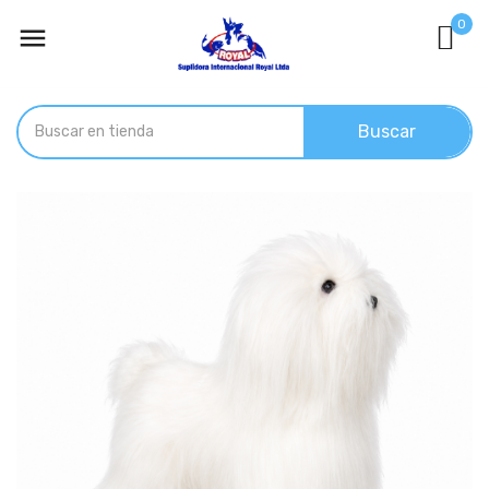
0

Buscar