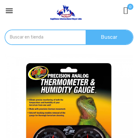
0

Buscar