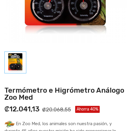
Termómetro e Higrómetro Análogo
Zoo Med
₡12.041,13
₡20.068,55
Ahorra 40%
En Zoo Med, los animales son nuestra pasión, y
durante 45 años nuestra misión ha sido proporcionar lo