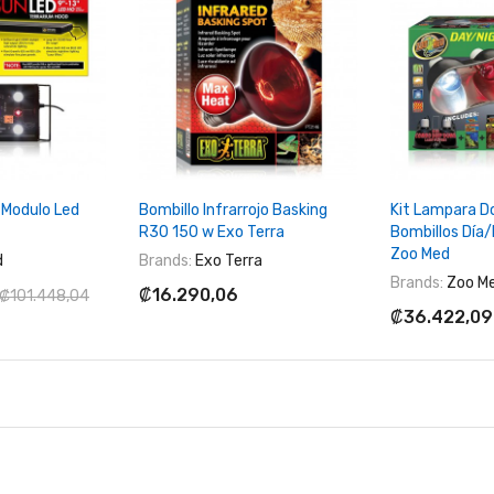
Al Carrito
+ Agregar Al Carrito
+ Agregar
Modulo Led
Bombillo Infrarrojo Basking
Kit Lampara Do
R30 150 w Exo Terra
Bombillos Día/
Zoo Med
d
Brands:
Exo Terra
Brands:
Zoo M
₡16.290,06
₡101.448,04
₡36.422,09