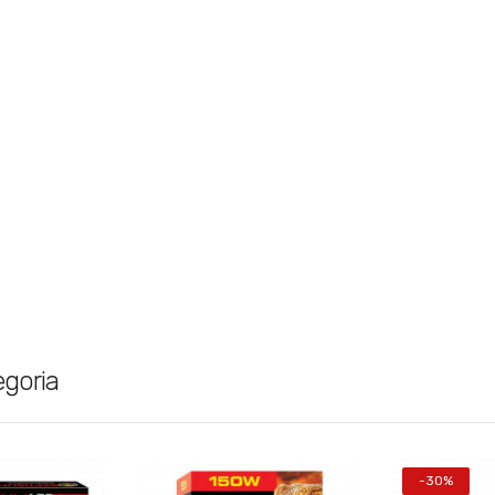
egoria
-30%