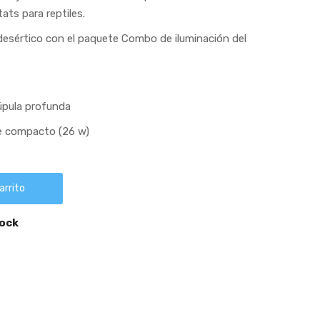
ats para reptiles.
esértico con el paquete Combo de iluminación del
úpula profunda
e compacto (26 w)
arrito
tock