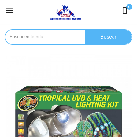
0

Buscar