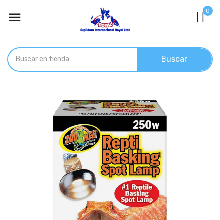
0

Buscar