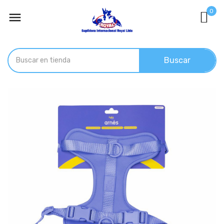
0

Buscar