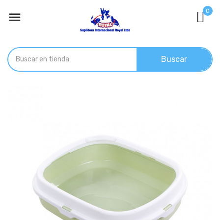
0

Buscar