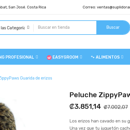
abat, San José. Costa Rica
Correo:
ventas@suplidora
Buscar
NG PROFESIONAL
EASYGROOM
🐾 ALIMENTOS
ZippyPaws Guarida de erizos
Peluche ZippyPaw
₡3.851,14
₡7.002,07
Los erizos han cavado en su g
Una vez que tu juguetón cacho