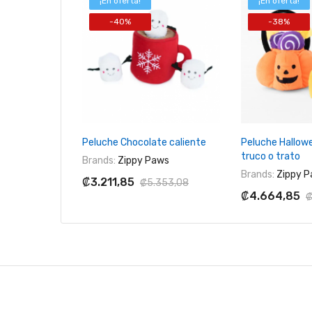
¡En oferta!
¡En oferta!
-40%
-38%
+ Agregar Al Carrito
+ Agregar 
Peluche Chocolate caliente
Peluche Hallow
truco o trato
Brands:
Zippy Paws
Brands:
Zippy P
₡3.211,85
₡5.353,08
₡4.664,85
₡