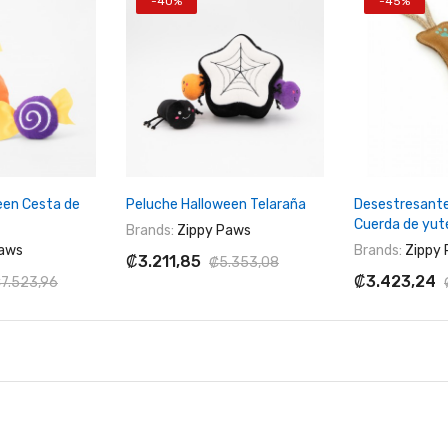
-40%
-45%
Al Carrito
+ Agregar Al Carrito
+ Agregar
een Cesta de
Peluche Halloween Telaraña
Desestresante
Cuerda de yut
Brands:
Zippy Paws
aws
Brands:
Zippy
₡3.211,85
₡5.353,08
₡3.423,24
7.523,96