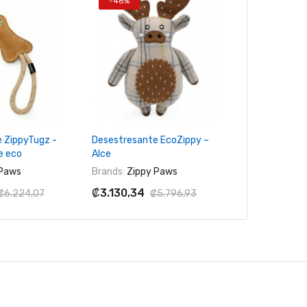
-46%
-45%
 Al Carrito
+ Agregar Al Carrito
+ Agreg
 ZippyTugz -
Desestresante EcoZippy –
Desestresant
e eco
Alce
Delfines en 
 Paws
Brands:
Zippy Paws
Brands:
Zipp
₡3.130,34
₡3.926,65
₡6.224,07
₡5.796,93