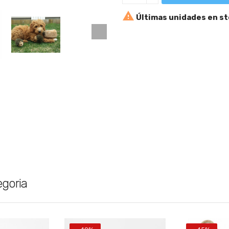

Últimas unidades en s
egoria