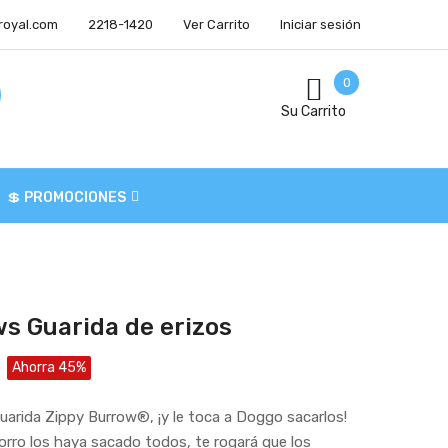
royal.com
2218-1420
Ver Carrito
Iniciar sesión
0
Su Carrito
💲 PROMOCIONES
s Guarida de erizos
Ahorra 45%
uarida Zippy Burrow®, ¡y le toca a Doggo sacarlos!
rro los haya sacado todos, te rogará que los