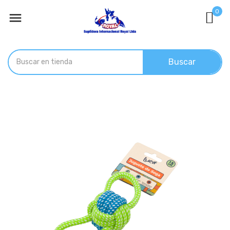
0

Buscar